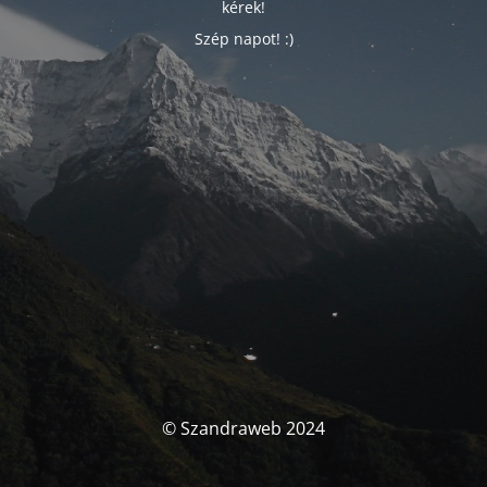
kérek!
Szép napot! :)
© Szandraweb 2024