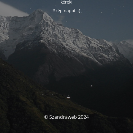
kérek!
Szép napot! :)
© Szandraweb 2024