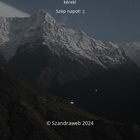
kérek!
Szép napot! :)
© Szandraweb 2024