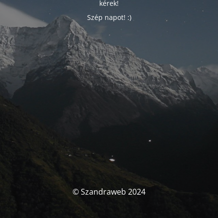
kérek!
Szép napot! :)
© Szandraweb 2024